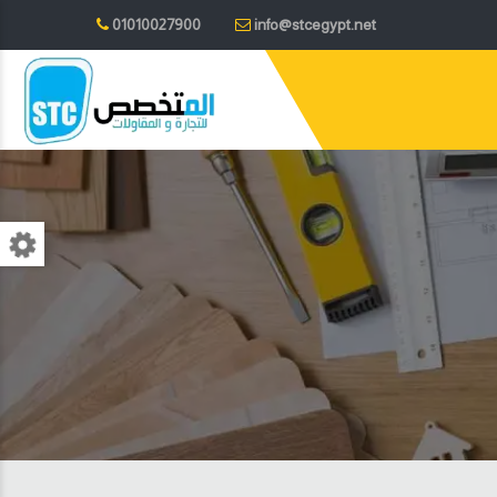
01010027900
info@stcegypt.net