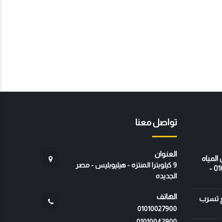
تواصل معنا
العنوان
ظمة عزل المياه
9 كيلوبترا المنتزه - هيليوبليس - مصر
- شركة المتخصص - 01010027900 -
الجديده
الهاتف
رائح ال PVC لمنع تسرب
01010027900
01010042900