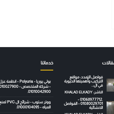
قالات
خدماتنا
فواصل التمدد: مواقع
التركيب وأهميتها الحيوية
بولي يوريا - Polyuria - ان
في ال...
01010042900.
الناشر: KHALAD ELKADY
.01068977712 -
ووتر ستوب - ش
01080029701 - الفواصل
المياه - 01000104095.
الانشائية