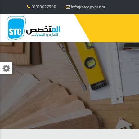
01010027900
info@stcegypt.net