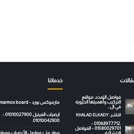
قالات
خدماتنا
فواصل التمدد: مواقع
التركيب وأهميتها الحيوية
مارموكس بورد - marmox board
في ال...
ارضيات الفينيل 01010027900 -
الناشر: KHALAD ELKADY
01010042900.
.01068977712 -
01080029701 - الفواصل
مواد ملئ فواصل الأرضيات وفوا
الانشائية