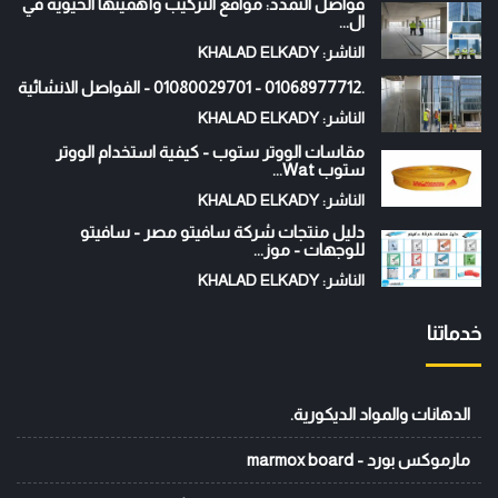
فواصل التمدد: مواقع التركيب وأهميتها الحيوية في
ال...
الناشر: KHALAD ELKADY
.01068977712 - 01080029701 - الفواصل الانشائية
الناشر: KHALAD ELKADY
مقاسات الووتر ستوب - كيفية استخدام الووتر
ستوب Wat...
الناشر: KHALAD ELKADY
دليل منتجات شركة سافيتو مصر - سافيتو
للوجهات - موز...
الناشر: KHALAD ELKADY
خدماتنا
الدهانات والمواد الديكورية.
مارموكس بورد - marmox board