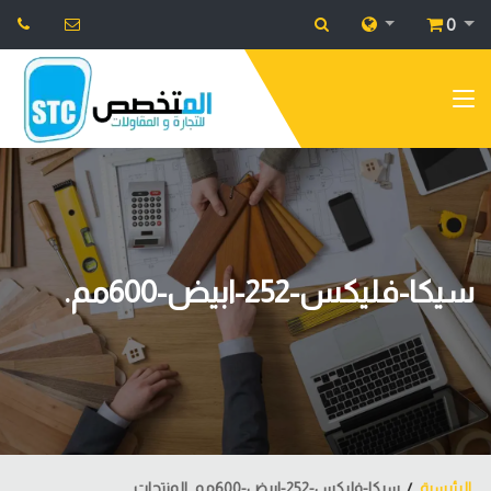
0
سيكا-فليكس-252-ابيض-600مم.
الرئيسية
سيكا-فليكس-252-ابيض-600مم. المنتجات