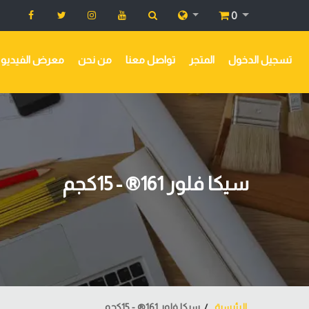
0
تسجيل الدخول
المتجر
تواصل معنا
من نحن
معرض الفيديو
سيكا فلور 161® - 15كجم
الرئيسية
سيكا فلور 161® - 15كجم