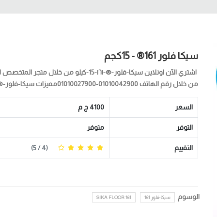
سيكا فلور 161® - 15كجم
اشتري الآن اونلاين سيكا-فلور-®-۱٦۱-15-كيل
من خلال رقم الهاتف 01010042900-01010027900مميزات سيكا-فلور-®-۱٦۱-15-كيلوتغلغل وتش...
السعر
4100 ج م
التوفر
متوفر
التقييم
(
4
/ 5)
الوسوم
سيكا-فلور 161
SIKA FLOOR 161