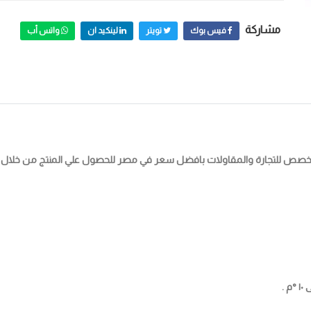
مشاركة
فيس بوك
تويتر
لينكيد ان
واتس أب
.