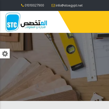
01010027900
info@stcegypt.net