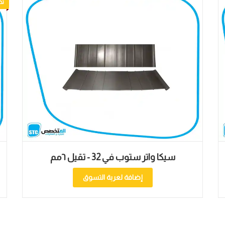
سيكا واتر ستوب في 32 - تقيل ٦مم
وق
إضافة لعربة التسوق