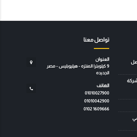
تواصل معنا
العنوان
صل
9 كيلوبترا المنتزه - هيليوبليس - مصر
الجديده
 شركة
الهاتف
01010027900
01010042900
‭0102 1609666‬
سي