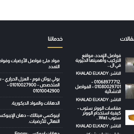
قالات
خدماتنا
فواصل التمدد: مواقع
التركيب وأهميتها الحيوية
مواد ملئ فواصل الأرضيات وفوا
في ال...
التمدد
الناشر: KHALAD ELKADY
بولي يوثان فوم - العزل الحراري -
.01068977712 -
المتخصص - 01010027900 -
01080029701 - الفواصل
01010042900
الانشائية
الناشر: KHALAD ELKADY
الدهانات والمواد الديكورية.
مقاسات الووتر ستوب -
كيفية استخدام الووتر
ايبوكسي ميتالك - دهان الإيبوك
ستوب Wat...
النهائي للأرضيات.
الناشر: KHALAD ELKADY
دهانات ايبوكسي-Epoxy