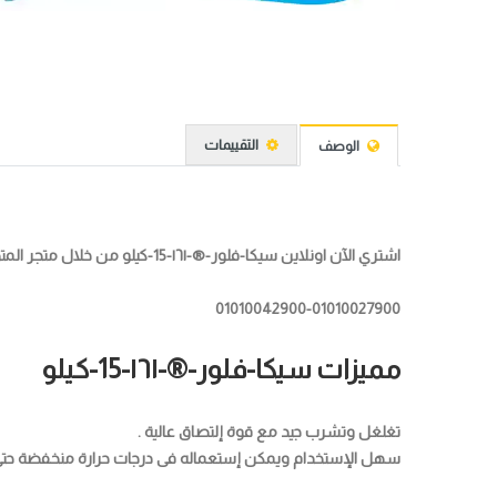
التقييمات
الوصف
اشتري الآن اونلاين سيكا-فلور-®-۱٦۱-15-كيلو من خلال متجر المتخصص للتجارة والمقاولات بافضل سعر في مصر للحصول علي المنتج من خلال رقم الهاتف
01010042900-01010027900
مميزات سيكا-فلور-®-۱٦۱-15-كيلو
تغلغل وتشرب جيد مع قوة إلتصاق عالية .
سهل الإستخدام ويمكن إستعماله فى درجات حرارة منخفضة حتى ۱۰ °م 