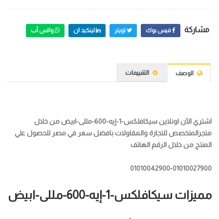
مشاركة
فيس بوك
تويتر
لينكيد ان
واتس أب
التقييمات
الوصف
اشتري الآن اونلاين سيكافلكس-1-إيه-600-مللى-ابيض من خلال
متجرالمتخصص للتجارة والمقاولات بافضل سعر في مصر للحصول علي
المنتج من خلال الرقم الهاتف
01010042900-01010027900
مميزات سيكافلكس-1-إيه-600-مللى-ابيض