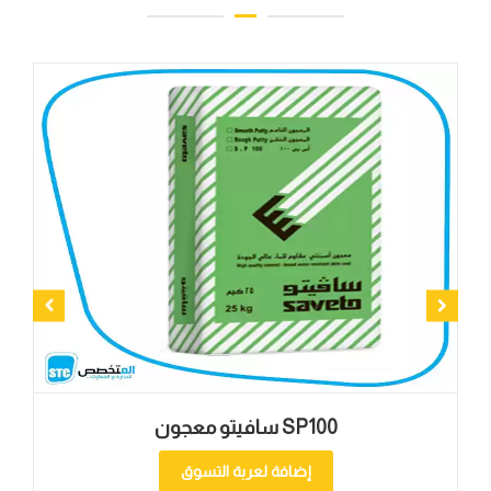
سافيتو معجون SP100
إضافة لعربة التسوق