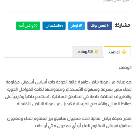
مشاركة
فيس بوك
تويتر
لينكيد ان
واتس أب
التقييمات
الوصف
الوصف
هو عبارة عن مونة بياض جاهزة عالية الجودة ذات أساس أسمنتي مقاومة
للماء تتميز بسرعة وسهولة الأستخدام ومقاومتها لكافة العوامل الجوية
والظروف المناخية خاصة في المناطق الساحلية . تستخدم داخلياً وخارجياً على
حوائط المباني والأسطح الخرسانية كبديل عن مونة البياض التقليدية .
تعتبر طبقة بياض مثالية تحت معجون سافيتو بيز المقاوم للماء ومعجون
سافيتو فينيش المقاوم للماء أو أي معجون مائي أو جاف .