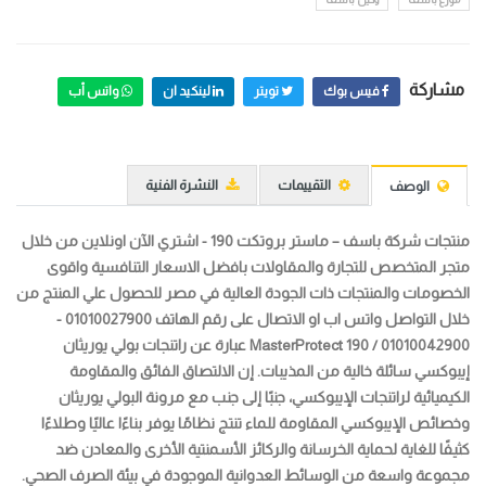
مشاركة
فيس بوك
تويتر
لينكيد ان
واتس أب
التقييمات
النشرة الفنية
الوصف
منتجات شركة باسف – ماستر بروتكت 190 - اشتري الآن اونلاين من خلال
متجر المتخصص للتجارة والمقاولات بافضل الاسعار التنافسية واقوى
الخصومات والمنتجات ذات الجودة العالية في مصر للحصول علي المنتج من
خلال التواصل واتس اب او الاتصال على رقم الهاتف 01010027900 -
01010042900 /
MasterProtect 190 عبارة عن راتنجات بولي يوريثان
إيبوكسي سائلة خالية من المذيبات. إن الالتصاق الفائق والمقاومة
الكيميائية لراتنجات الإيبوكسي، جنبًا إلى جنب مع مرونة البولي يوريثان
وخصائص الإيبوكسي المقاومة للماء تنتج نظامًا يوفر بناءًا عاليًا وطلاءًا
كثيفًا للغاية لحماية الخرسانة والركائز الأسمنتية الأخرى والمعادن ضد
مجموعة واسعة من الوسائط العدوانية الموجودة في بيئة الصرف الصحي.