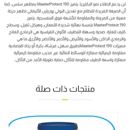
لن يدعم الطلاء نمو البكتيريا. يتميز MasterProtect 190 بمظهر سلس، كما
أن الصيغة الفريدة للنظام مع تعديل البولي يوريثين الأليفاتي تظهر درجة
معينة من المرونة والمقاومة للأشعة فوق البنفسجية. يتميز
MasterProtect 190 بلمسة نهائية شديدة اللمعان، وهيكل ثقيل، وسطح
كثيف للغاية. صحية وسهلة التنظيف. الألوان القياسية هي الرمادي الفاتح
والرمادي الداكن والأسود والأبيض والأحمر والأخضر والأزرق.
ما هي
مميزات MasterProtect 190
تطبيق سهل: فرشاة، بكرة أو رذاذ اقتصادية
مقاومة كيميائية ممتازة للوسائط المائية غير مذيب مقاومة كيميائية
ممتازة واسعة الطيف مقاومة للتآكل حماية طويلة الأمد من التآكل .
منتجات ذات صلة