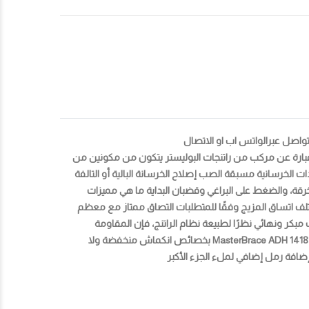
تواصل عبرالواتس اب او الاتصال
MasterBrace ADH 14 عبارة عن مركب من راتنجات البوليستر يتكون من مكونين من
ت الخرسانية مسبقة الصب إصلاح الخرسانة البالية أو التالفة
رقة، والضغط على البراغي وقضبان البداية
ما هي مميزات
ف اتساق المزيج وفقًا للمتطلبات التصاق ممتاز مع معظم
 مبكر ونهائي نظرًا لطبيعة نظام الراتنج، فإن المقاومة
الميكانيكية والكيميائية لـ MasterBrace ADH 1418 تكون ثابتة بغض النظر عن حجم الحشو المضاف، بشرط إمكانية تحقيق الضغط المناسب يتميز MasterBrace ADH 1418 بخصائص انكماش منخفضة ولا