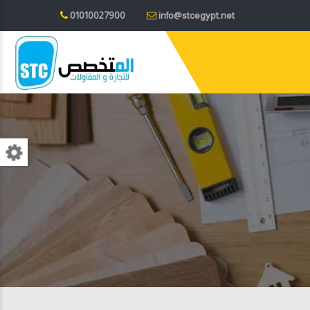
01010027900
info@stcegypt.net