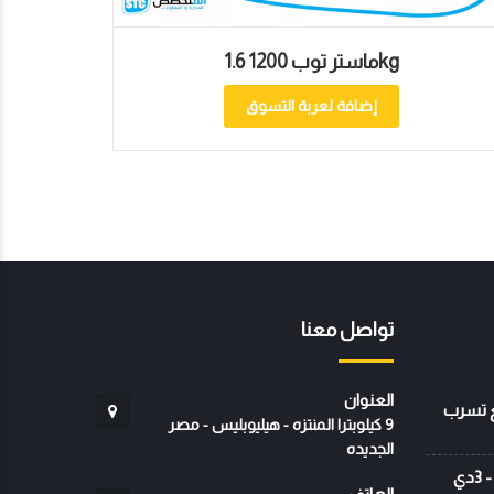
ماستر توب 1200 1.6kg
إضافة لعربة التسوق
تواصل معنا
العنوان
رائح ال PVC لمنع تسرب
9 كيلوبترا المنتزه - هيليوبليس - مصر
الجديده
دهانات الإيبوكسي الثلاثية الأبعاد - 3دي