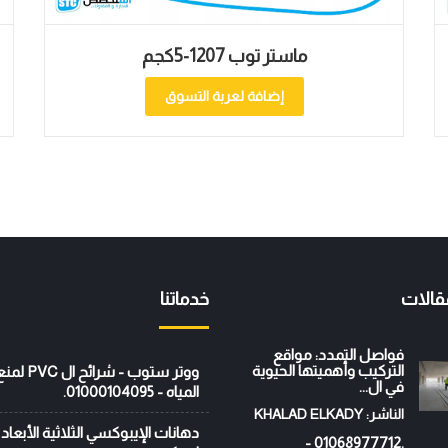
ماستر توب 1207-5كجم
إضافة لعربة التسوق
قالات
خدماتنا
فواصل التمدد: مواقع
التركيب وأهميتها الحيوية
ووتر ستوب - ش
في ال...
المياه - 01000104095.
الناشر: KHALAD ELKADY
.01068977712 -