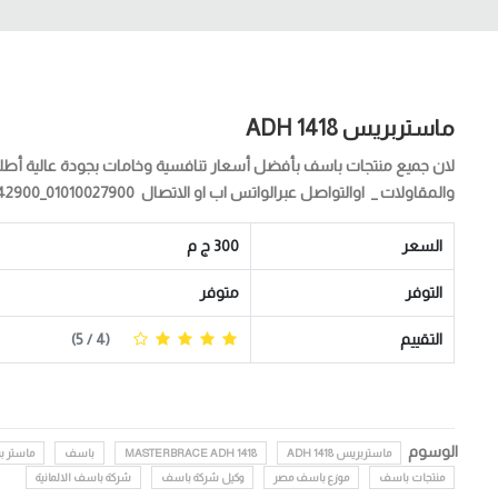
ماستربريس ADH 1418
لان جميع منتجات باسف بأفضل أسعار تنافسية وخامات بجودة عالية أطلبه
والمقاولات _ اوالتواصل عبرالواتس اب او الاتصال 01010027900_01010042900 ماستربريس ADH...
السعر
300 ج م
التوفر
متوفر
التقييم
(
4
/ 5)
الوسوم
ماستربريس ADH 1418
MASTERBRACE ADH 1418
باسف
ماستر ب
منتجات باسف
موزع باسف مصر
وكيل شركة باسف
شركة باسف الالمانية