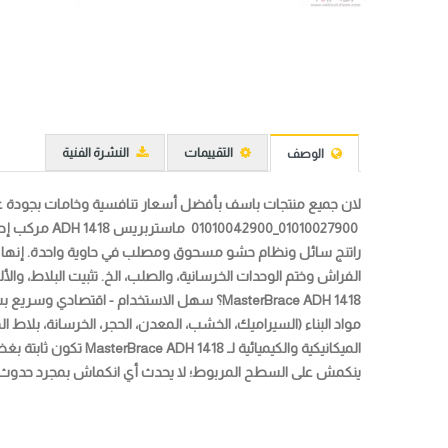
التقييمات
النشرة الفنية
الوصف
لان جميع منتجات باسف بأفضل أسعار تنافسية وخامات بجودة عالي
01010027900_01010042900
ماستربريس ADH 1418
مركب إصلا
راتنج سائل ونظام حشو مسحوق ومصلب في حاوية واحدة. إنها
الفراش وختم الوحدات الخرسانية، والصلب، الخ. تثبيت البلاط، و
MasterBrace ADH 1418
؟ سهل الاستخدام - اقتصادي وسريع بسي
مواد البناء (السيراميك، الخشب، المعدن، الحجر، الخرسانة، بلاط 
ينكمش على السطح المربوط؛ لا يحدث أي انكماش بمجرد حدوث التصلب سوف يعالج تحت الماء 