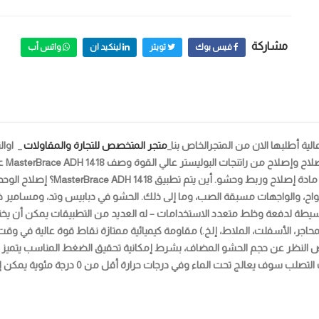
مشاركة
فيس بوك
تويتر
لينكيد ان
واتس أب
ة أطلبها الان من المتجرالخاص بنا_
متجر المتخصص للتجارة والمقاولات
_ اوال
ح وإصلاح من راتنجات البوليستر عالي القوة
وصف
18
 مادة إصلاح وربط وحشو.
أين يتم تطبيق MasterBrace ADH 1418؟
إصلاح الوحدا
الألواح، والواجهات مسبقة الصب، وما إلى ذلك. الحشو في دبابيس وتد، ومسامير خ
طة لدفعة وخلط متعدد الاستخدامات – له العديد من التطبيقات يمكن أن يختل
المحاجر، الأسفلت، الملاط، إلخ.) مقاومة كيميائية ممتازة نقاط قوة عالية في وقت
وفي درجات حرارة أقل من 0 درجة مئوية يمكن إضافة رمل إضافي لملء الجزء الأكبر