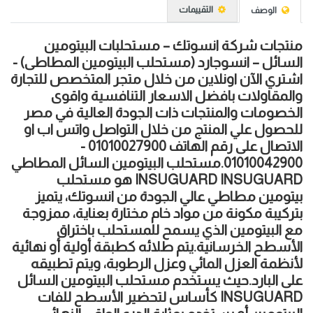
التقييمات
الوصف
منتجات شركة انسوتك – مستحلبات البيتومين
السائل – انسوجارد (مستحلب البيتومين المطاطى) -
اشتري الآن اونلاين من خلال متجر المتخصص للتجارة
والمقاولات بافضل الاسعار التنافسية واقوى
الخصومات والمنتجات ذات الجودة العالية في مصر
للحصول علي المنتج من خلال التواصل واتس اب او
الاتصال على رقم الهاتف 01010027900 -
01010042900.مستحلب البيتومين السائل المطاطي
INSUGUARD INSUGUARD هو مستحلب
بيتومين مطاطي عالي الجودة من انسوتك، يتميز
بتركيبة مكونة من مواد خام مختارة بعناية، ممزوجة
مع البيتومين الذي يسمح للمستحلب باختراق
الأسطح الخرسانية.يتم طلائه كطبقة أولية أو نهائية
لأنظمة العزل المائي وعزل الرطوبة، ويتم تطبيقه
على البارد.حيث يستخدم مستحلب البيتومين السائل
INSUGUARD كأساس لتحضير الأسطح للفات