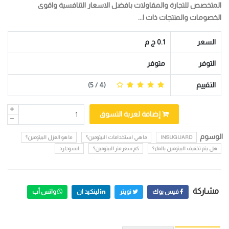
المتخصص للتجارة والمقاولات بافضل الاسعار التنافسية واقوى
الخصومات والمنتجات ذات ا...
السعر
0.1 ج م
التوفر
متوفر
التقييم
(
4
/ 5)
إضافة لعربة التسوق
الوسوم
INSUGUARD
ما هي استخدامات البيتومين؟
ما هو العزل البيتومين؟
هل يتم تخفيف البيتومين بالماء؟
كم سعر متر البيتومين؟
انسوجارد
مشاركة
فيس بوك
تويتر
لينكيد ان
واتس أب