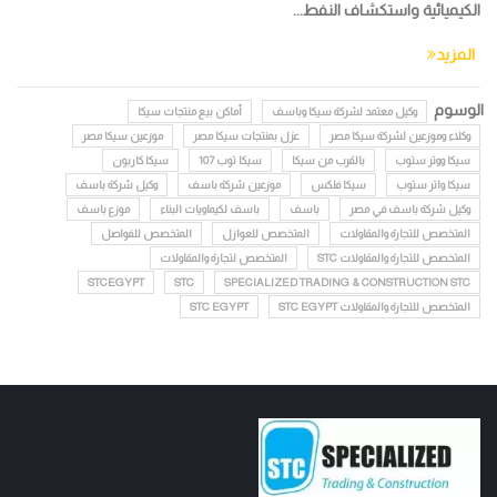
الكيميائية واستكشاف النفط...
المزيد
الوسوم
وكيل معتمد لشركة سيكا وباسف
أماكن بيع منتجات سيكا
وكلاء وموزعين لشركة سيكا مصر
عزل بمنتجات سيكا مصر
موزعين سيكا مصر
سيكا ووتر ستوب
بالقرب من سيكا
سيكا توب 107
سيكا كاربون
سيكا واتر ستوب
سيكا فلكس
موزعين شركة باسف
وكيل شركة باسف
وكيل شركة باسف في مصر
باسف
باسف لكيماويات البناء
موزع باسف
المتخصص للتجارة والمقاولات
المتخصص للعوازل
المتخصص للفواصل
المتخصص للتجارة والمقاولات STC
المتخصص لتجارة والمقاولات
STCEGYPT
STC
SPECIALIZED TRADING & CONSTRUCTION STC
المتخصص للتجارة والمقاولات STC EGYPT
STC EGYPT