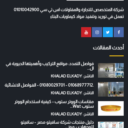
شركة المتخصص للتجارة والمقاولات اس تي سي 01010042900
تعمل في توريد وتنفيذ مواد كيماويات البناء
أحدث المقالات
فواصل التمدد: مواقع التركيب وأهميتها الحيوية في
ال...
الناشر: KHALAD ELKADY
.01068977712 - 01080029701 - الفواصل الانشائية
الناشر: KHALAD ELKADY
مقاسات الووتر ستوب - كيفية استخدام الووتر
ستوب Wat...
الناشر: KHALAD ELKADY
دليل منتجات شركة سافيتو مصر - سافيتو
للوجهات - موز...