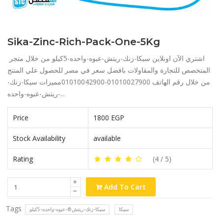
Sika-Zinc-Rich-Pack-One-5Kg
اشتري الآن اونلاين سيكا-زنك-ريتش-عبوه-واحده-5كيلو من خلال متجر
المتخصص للتجارة والمقاولات بافضل سعر في مصر للحصول علي المنتج
من خلال رقم الهاتف 01010027900-01010042900مميزات سيكا-زنك-
ريتش-عبوه-واحده-...
Price
1800 EGP
Stock Availability
available
Rating
(
4
/ 5)
Add To Cart
Tags
سيكا
سيكا-زنك-ريتش®-عبوه-واحده-5كيلو