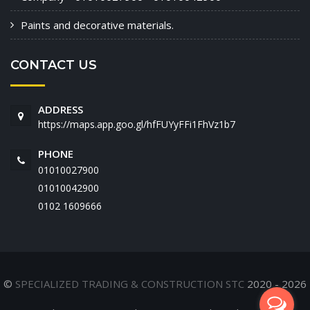
Paints and decorative materials.
CONTACT US
ADDRESS
https://maps.app.goo.gl/hfFUYyFFi1FhVz1b7
PHONE
01010027900
01010042900
‭0102 1609666‬
©
SPECIALIZED TRADING & CONSTRUCTION STC
2020 - 2026