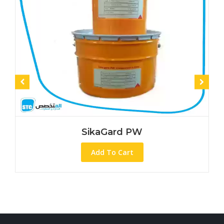
SikaGard PW
S
Add To Cart