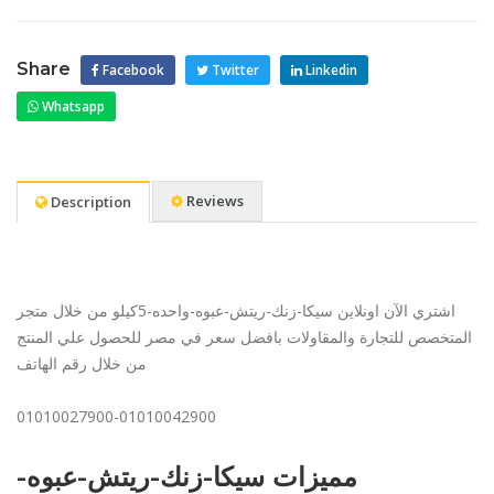
Share
Facebook
Twitter
Linkedin
Whatsapp
Reviews
Description
اشتري الآن اونلاين سيكا-زنك-ريتش-عبوه-واحده-5كيلو من خلال متجر
المتخصص للتجارة والمقاولات بافضل سعر في مصر للحصول علي المنتج
من خلال رقم الهاتف
01010027900-01010042900
مميزات سيكا-زنك-ريتش-عبوه-