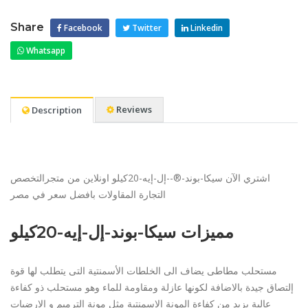
Share
Facebook
Twitter
Linkedin
Whatsapp
Reviews
Description
اشتري الآن سيكا-بوند-®--إل-إيه-20كيلو اونلاين من متجرالتخصص
التجارة المقاولات بافضل سعر في مصر
مميزات سيكا-بوند-إل-إيه-20كيلو
مستحلب مطاطى يضاف الى الخلطات الأسمنتية التى يتطلب لها قوة
إلتصاق جيدة بالاضافة لكونها عازلة ومقاومة للماء وهو مستحلب ذو كفاءة
عالية يزيد من كفاءة المونة الاسمنتية مثل مونة الترميم و الارضيات