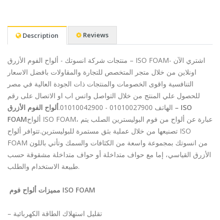
Reviews
Description
منتجات شركة انسوتك - ألواح الفوم الأزرق – ISO FOAM- اشتري الآن
اونلاين من خلال متجر المتخصص للتجارة والمقاولات بافضل الاسعار
التنافسية واقوى الخصومات والمنتجات ذات الجودة العالية في مصر
للحصول علي المنتج من خلال التواصل واتس اب او الاتصال على رقم
الهاتف 01010027900 - 01010042900.
ألواح الفوم الأزرق – ISO
FOAM
ألواح ISO FOAM، عبارة عن ألواح من فوم البوليسترين الصلب يتم
تصنيعها من خلال عملية بثق مستمرة للبوليسترين.تتوافر ألواح ISO
FOAM من انسوتك بمجموعة واسعة من الكثافات والسمك وتأتي باللون
الأزرق القياسي، إما مع حواف متداخلة أو حواف متداخلة مشقوقة حسب
طبيعة الاستخدام والطلب.
مميزات ألواح فوم ISO FOAM
– تقليل استهلاك الطاقة الكهربائية